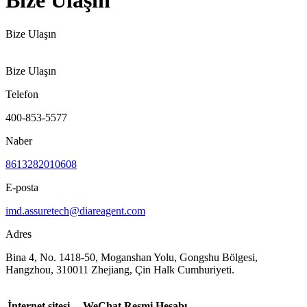
Bize Ulaşın
Bize Ulaşın
Bize Ulaşın
Telefon
400-853-5577
Naber
8613282010608
E-posta
imd.assuretech@diareagent.com
Adres
Bina 4, No. 1418-50, Moganshan Yolu, Gongshu Bölgesi,
Hangzhou, 310011 Zhejiang, Çin Halk Cumhuriyeti.
İnternet sitesi
WeChat Resmi Hesabı