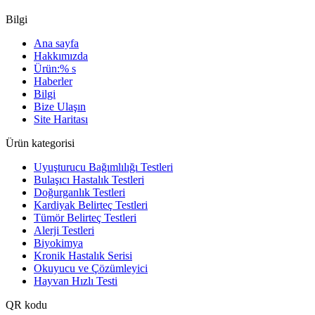
Bilgi
Ana sayfa
Hakkımızda
Ürün:% s
Haberler
Bilgi
Bize Ulaşın
Site Haritası
Ürün kategorisi
Uyuşturucu Bağımlılığı Testleri
Bulaşıcı Hastalık Testleri
Doğurganlık Testleri
Kardiyak Belirteç Testleri
Tümör Belirteç Testleri
Alerji Testleri
Biyokimya
Kronik Hastalık Serisi
Okuyucu ve Çözümleyici
Hayvan Hızlı Testi
QR kodu