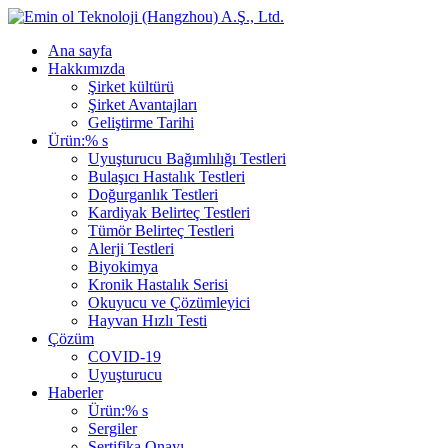
Ana sayfa
Hakkımızda
Şirket kültürü
Şirket Avantajları
Geliştirme Tarihi
Ürün:% s
Uyuşturucu Bağımlılığı Testleri
Bulaşıcı Hastalık Testleri
Doğurganlık Testleri
Kardiyak Belirteç Testleri
Tümör Belirteç Testleri
Alerji Testleri
Biyokimya
Kronik Hastalık Serisi
Okuyucu ve Çözümleyici
Hayvan Hızlı Testi
Çözüm
COVID-19
Uyuşturucu
Haberler
Ürün:% s
Sergiler
Sertifika Onayı