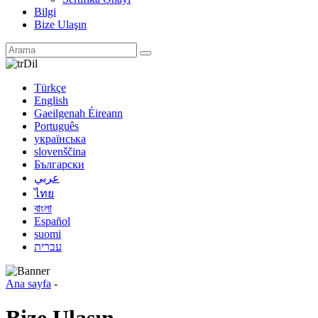
Bilgi
Bize Ulaşın
Dil
Türkçe
English
Gaeilgenah Éireann
Português
українська
slovenščina
Български
عربي
ไทย
বাংলা
Español
suomi
עברית
Ana sayfa
-