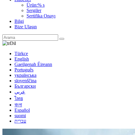
Ürün:% s
Sergiler
Sertifika Onayı
Bilgi
Bize Ulaşın
Dil
Türkçe
English
Gaeilgenah Éireann
Português
українська
slovenščina
Български
عربي
ไทย
বাংলা
Español
suomi
עברית