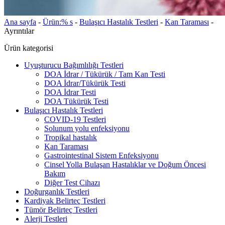
Ana sayfa
-
Ürün:% s
-
Bulaşıcı Hastalık Testleri
-
Kan Taraması
-
Ayrıntılar
Ürün kategorisi
Uyuşturucu Bağımlılığı Testleri
DOA İdrar / Tükürük / Tam Kan Testi
DOA İdrar/Tükürük Testi
DOA İdrar Testi
DOA Tükürük Testi
Bulaşıcı Hastalık Testleri
COVID-19 Testleri
Solunum yolu enfeksiyonu
Tropikal hastalık
Kan Taraması
Gastrointestinal Sistem Enfeksiyonu
Cinsel Yolla Bulaşan Hastalıklar ve Doğum Öncesi
Bakım
Diğer Test Cihazı
Doğurganlık Testleri
Kardiyak Belirteç Testleri
Tümör Belirteç Testleri
Alerji Testleri