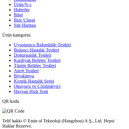
Ürün:% s
Haberler
Bilgi
Bize Ulaşın
Site Haritası
Ürün kategorisi
Uyuşturucu Bağımlılığı Testleri
Bulaşıcı Hastalık Testleri
Doğurganlık Testleri
Kardiyak Belirteç Testleri
Tümör Belirteç Testleri
Alerji Testleri
Biyokimya
Kronik Hastalık Serisi
Okuyucu ve Çözümleyici
Hayvan Hızlı Testi
QR kodu
Telif hakkı © Emin ol Teknoloji (Hangzhou) A.Ş., Ltd. Hepsi
Haklar Rezerve.