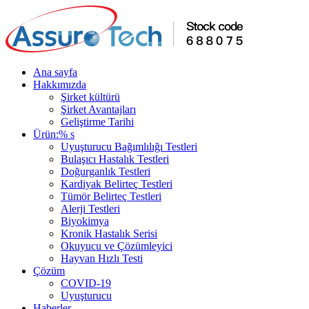
Ana sayfa
Hakkımızda
Şirket kültürü
Şirket Avantajları
Geliştirme Tarihi
Ürün:% s
Uyuşturucu Bağımlılığı Testleri
Bulaşıcı Hastalık Testleri
Doğurganlık Testleri
Kardiyak Belirteç Testleri
Tümör Belirteç Testleri
Alerji Testleri
Biyokimya
Kronik Hastalık Serisi
Okuyucu ve Çözümleyici
Hayvan Hızlı Testi
Çözüm
COVID-19
Uyuşturucu
Haberler